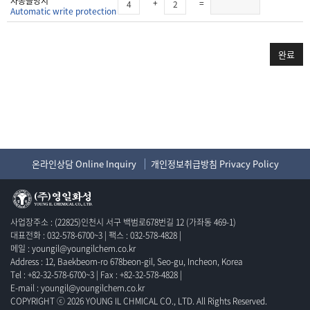
자동글방지
+
=
Automatic write protection
완료
온라인상담 Online Inquiry
개인정보취급방침 Privacy Policy
사업장주소 : (22825)인천시 서구 백범로678번길 12 (가좌동 469-1)
대표전화 : 032-578-6700~3 | 팩스 : 032-578-4828 |
메일 : youngil@youngilchem.co.kr
Address : 12, Baekbeom-ro 678beon-gil, Seo-gu, Incheon, Korea
Tel : +82-32-578-6700~3 | Fax : +82-32-578-4828 |
E-mail : youngil@youngilchem.co.kr
COPYRIGHT ⓒ 2026 YOUNG IL CHMICAL CO., LTD. All Rights Reserved.