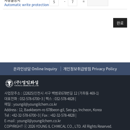
자동글방지
-
=
Automatic write protection
완료
온라인상담 Online Inquiry
개인정보취급방침 Privacy Policy
사업장주소 : (22825)인천시 서구 백범로678번길 12 (가좌동 469-1)
대표전화 : 032-578-6700~3 | 팩스 : 032-578-4828 |
메일 : youngil@youngilchem.co.kr
Address : 12, Baekbeom-ro 678beon-gil, Seo-gu, Incheon, Korea
Tel : +82-32-578-6700~3 | Fax : +82-32-578-4828 |
E-mail : youngil@youngilchem.co.kr
COPYRIGHT ⓒ 2026 YOUNG IL CHMICAL CO., LTD. All Rights Reserved.